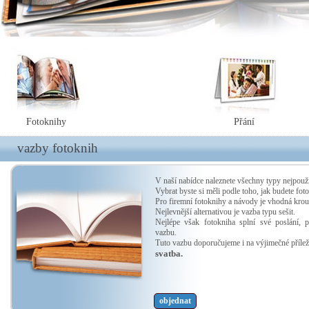
Fotoknihy
Přání
vazby fotoknih
V naší nabídce naleznete všechny typy nejpouž
Vybrat byste si měli podle toho, jak budete fot
Pro firemní fotoknihy a návody je vhodná kro
Nejlevnější alternativou je vazba typu sešit.
Nejlépe však fotokniha splní své poslání, 
vazbu.
Tuto vazbu doporučujeme i na výjimečné příležit
svatba.
objednat