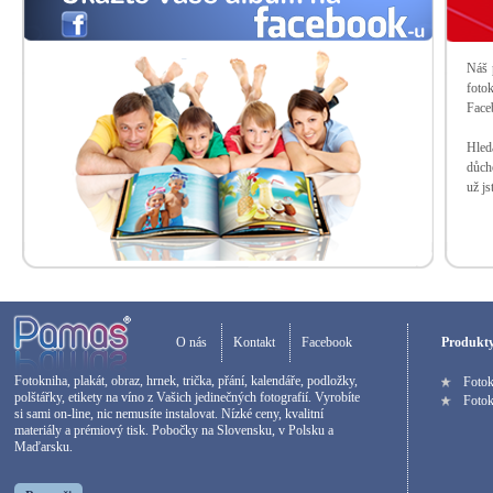
Náš 
foto
Faceb
Hled
důch
už js
O nás
Kontakt
Facebook
Produkt
Fotokniha, plakát, obraz, hrnek, trička, přání, kalendáře, podložky,
Foto
polštářky, etikety na víno z Vašich jedinečných fotografií. Vyrobíte
Fotok
si sami on-line, nic nemusíte instalovat. Nízké ceny, kvalitní
materiály a prémiový tisk. Pobočky na Slovensku, v Polsku a
Maďarsku.